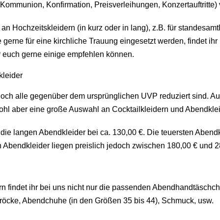
Kommunion, Konfirmation, Preisverleihungen, Konzertauftritte) 
an Hochzeitskleidern (in kurz oder in lang), z.B. für standesam
gerne für eine kirchliche Trauung eingesetzt werden, findet ih
ir euch gerne einige empfehlen können.
kleider
edoch alle gegenüber dem ursprünglichen UVP reduziert sind. Au
Wohl aber eine große Auswahl an Cocktailkleidern und Abendklei
, die langen Abendkleider bei ca. 130,00 €. Die teuersten Aben
Abendkleider liegen preislich jedoch zwischen 180,00 € und 280
rn findet ihr bei uns nicht nur die passenden Abendhandtäsch
röcke, Abendchuhe (in den Größen 35 bis 44), Schmuck, usw.